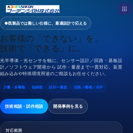
●
既製品では難しい仕様に、最適設計で応える
お客様の「できない」を、
技術で「できる」に。
光半導体・光センサを軸に、センサー設計／回路・基板設
計／ソフトウェア開発から 試作・量産まで一貫対応。装置
組み込みや特殊環境用途のご相談もお任せください。
少量・多機種
短納期
試作〜量産
回路／機構／光学
技術相談・試作相談
開発事例を見る
対応範囲