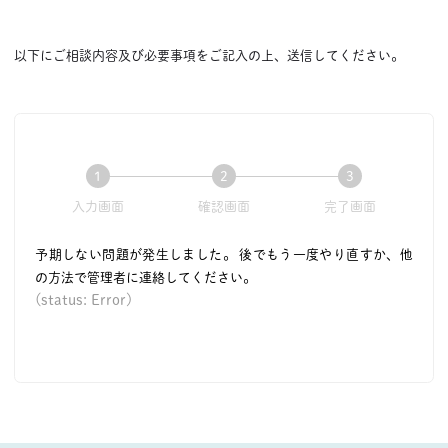
以下にご相談内容及び必要事項をご記入の上、送信してください。
1
2
3
現
現
現
入力画面
確認画面
完了画面
在
在
在
表
表
表
予期しない問題が発生しました。 後でもう一度やり直すか、他
示
示
示
の方法で管理者に連絡してください。
さ
さ
さ
(status: Error)
れ
れ
れ
て
て
て
い
い
い
る
る
る
画
画
画
面
面
面